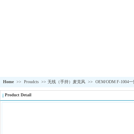
PRODUCTS
Home
>>
Proudcts
>>
无线（手持）麦克风
>>
OEM/ODM F-10
Product Detail