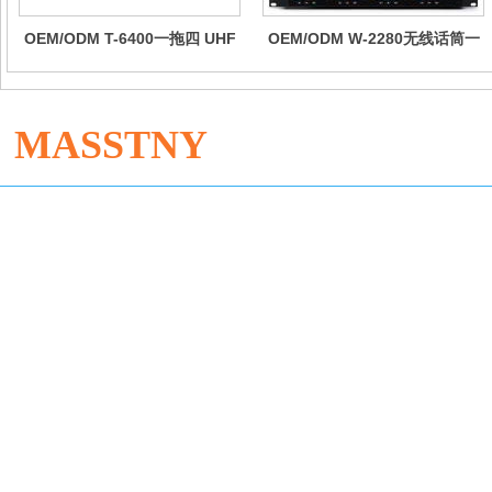
OEM/ODM T-6400一拖四 UHF
OEM/ODM W-2280无线话筒一
无线手持麦克风
拖八专业会议手持鹅颈领夹头戴
舞台麦克风话剧演出耳麦
MASSTNY
Dong'an Industrial Zone, Enping City, Guangdong Province
Sophie +86 13534798515
Jane Zhang +86 18173077326