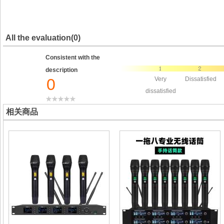
All the evaluation(0)
Consistent with the
description
0
Very
Dissatisfied
dissatisfied
相关商品